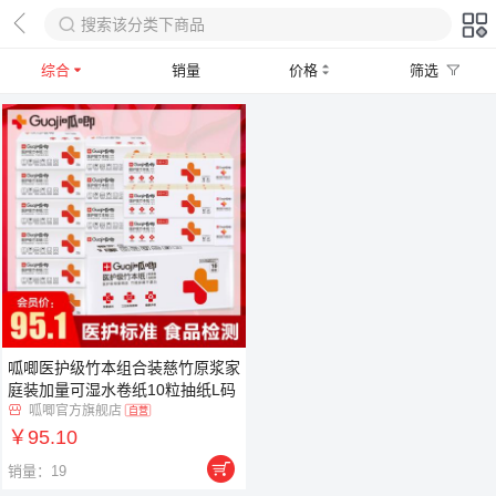
综合
销量
价格
筛选
呱唧医护级竹本组合装慈竹原浆家
庭装加量可湿水卷纸10粒抽纸L码
12包手帕纸48包
呱唧官方旗舰店

自营
￥95.10

销量：19