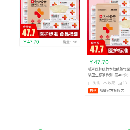
￥47.70
销量：98
￥47.70
呱唧医护级竹本抽纸慈竹原
装卫生标准检测3层402张L码
对比
收藏
13



自营
呱唧官方旗舰店