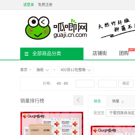
请登录
免费注册
店铺街
团购
全部商品分类
首页
>
抽纸
>
402张12包整箱
价格：
40 - 60
确定
销量排行榜
综合
销量
配送至
宁夏回族自治区