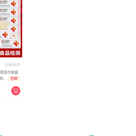
已售98件
浆纸巾家庭
...
包邮