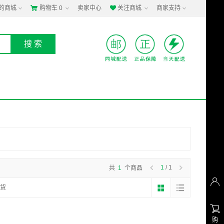
的商城
购物车
0
卖家中心
关注商城
商家支持


1
/ 1
共
1
个商品

货

购