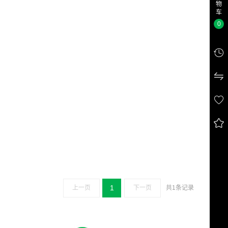
物
车
0




1
上一页
下一页
共1条记录