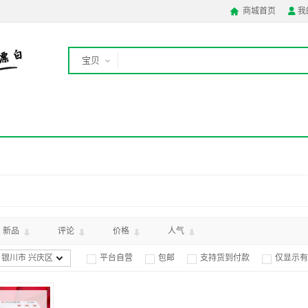
商城首页
我


宝贝
店铺
新品
评论
价格
人气
 银川市 兴庆区
平台自营
包邮
支持货到付款
仅显示有



