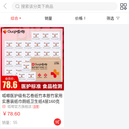
综合
销量
价格
筛选
呱唧医护级有芯卷纸竹本慈竹家用
实惠装纸巾厕纸卫生纸4层160克
整箱30卷
呱唧官方旗舰店

自营
￥78.60

销量：55