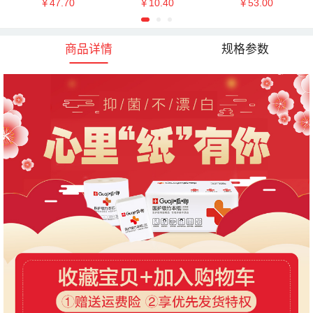
￥47.70
￥10.40
￥53.00
2张L码整箱12包
10包(再送2包)
0张M码整箱18包
商品详情
规格参数