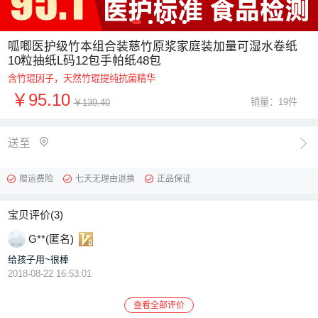
呱唧医护级竹本组合装慈竹原浆家庭装加量可湿水卷纸
10粒抽纸L码12包手帕纸48包
含竹琨因子，天然竹琨提纯抗菌精华
￥95.10
销量：19件
￥139.40

送至
赠运费险
七天无理由退换
正品保证
宝贝评价(3)
G**(匿名)
给孩子用~很棒
2018-08-22 16:53:01
查看全部评价