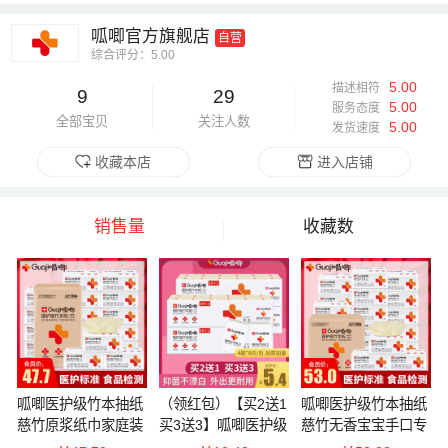
呱唧官方旗舰店
自营
综合评分：5.00
5.00
描述相符
9
29
5.00
服务态度
全部宝贝
关注人数
5.00
发货速度
收藏本店
进入店铺
销售量
收藏数
呱唧医护级竹本抽纸
（领红包）【买2送1
呱唧医护级竹本抽纸
慈竹原浆纸巾家庭装
买3送3】呱唧医护级
慈竹无香宝宝手口专
卫生标准检测3层40
手帕纸可湿水4层8片
用装加量实惠3层36