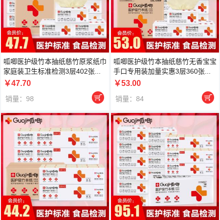
呱唧医护级竹本抽纸慈竹原浆纸巾
呱唧医护级竹本抽纸慈竹无香宝宝
家庭装卫生标准检测3层402张...
手口专用装加量实惠3层360张...
￥47.70
￥53.00


销量：98
销量：84