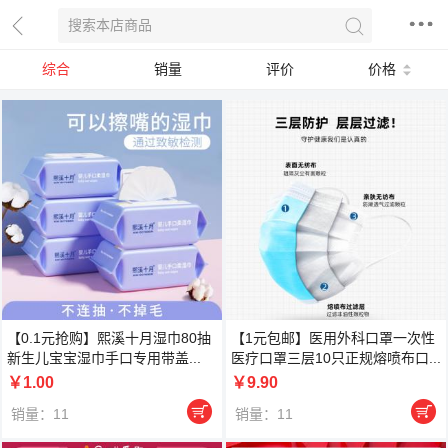
综合
销量
评价
价格
【0.1元抢购】熙溪十月湿巾80抽
【1元包邮】医用外科口罩一次性
新生儿宝宝湿巾手口专用带盖...
医疗口罩三层10只正规熔喷布口...
￥1.00
￥9.90


销量：11
销量：11