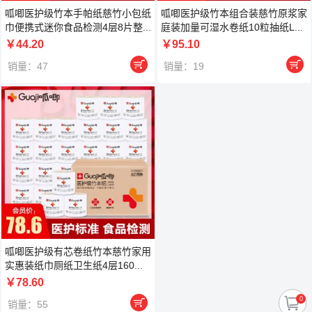
呱唧医护级竹本手帕纸慈竹小包纸
呱唧医护级竹本组合装慈竹原浆家
巾便携式迷你食品检测4层8片整...
庭装加量可湿水卷纸10粒抽纸L...
￥44.20
￥95.10


销量：47
销量：19
呱唧医护级有芯卷纸竹本慈竹家用
实惠装纸巾厕纸卫生纸4层160...
￥78.60

0
销量：55