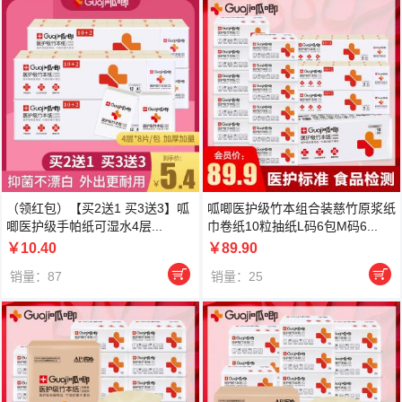
（领红包）【买2送1 买3送3】呱
呱唧医护级竹本组合装慈竹原浆纸
唧医护级手帕纸可湿水4层...
巾卷纸10粒抽纸L码6包M码6...
￥10.40
￥89.90


销量：87
销量：25